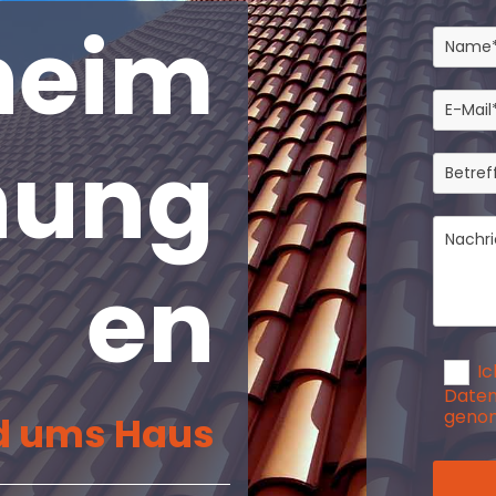
heim
hung
en
Ic
Daten
genom
nd ums Haus