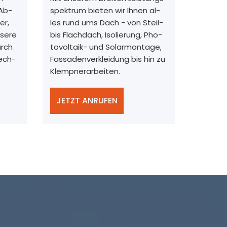
 Ab-
spektrum bieten wir Ihnen al-
er,
les rund ums Dach - von Steil-
nsere
bis Flachdach, Isolierung, Pho-
urch
tovoltaik- und Solarmontage,
ech-
Fassadenverkleidung bis hin zu
Klempnerarbeiten.
JETZT ANRUFEN