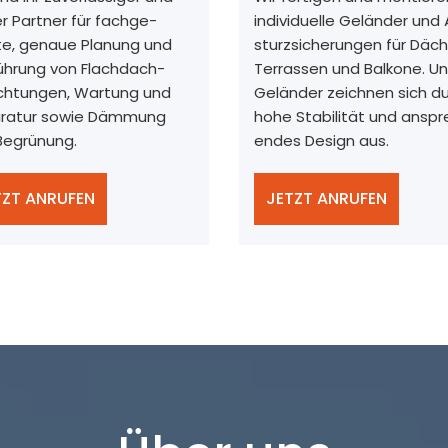
r Partner für fachge-
individuelle Geländer und
te, genaue Planung und
sturzsicherungen für Däch
ührung von Flachdach-
Terrassen und Balkone. U
chtungen, Wartung und
Geländer zeichnen sich d
ratur sowie Dämmung
hohe Stabilität und anspr
Begrünung.
endes Design aus.
TZT ANRUFEN
JETZT ANRUFEN